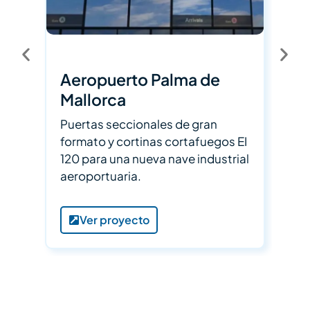
Aeropuerto Palma de
B
Mallorca
Pu
di
Puertas seccionales de gran
pu
formato y cortinas cortafuegos EI
co
120 para una nueva nave industrial
aeroportuaria.
Ver proyecto