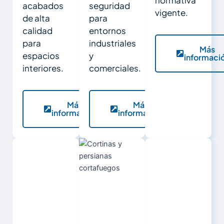
acabados
seguridad
vigente.
de alta
para
calidad
entornos
para
industriales
Más
espacios
y
informaci
interiores.
comerciales.
Más
Más
información
información