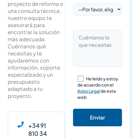
proyecto de reforma o
una consulta técnica,
nuestro equipo te
asesorará para
encontrar la solución
más adecuada.
Cuéntanos qué
necesitas y te
ayudaremos con
información, soporte
especializado y un
He leído y estoy
presupuesto
de acuerdo con el
adaptado a tu
Aviso Legal
de esta
proyecto.
web
+34 91
810 34