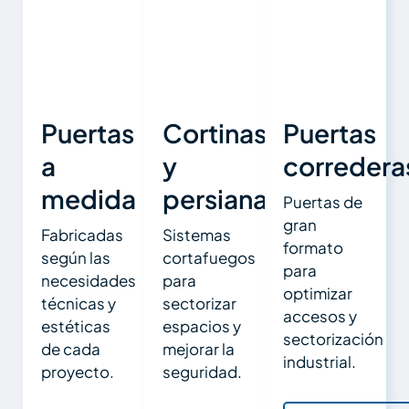
Puertas
Cortinas
Puertas
a
y
corredera
medida
persianas
Puertas de
gran
Fabricadas
Sistemas
formato
según las
cortafuegos
para
necesidades
para
optimizar
técnicas y
sectorizar
accesos y
estéticas
espacios y
sectorización
de cada
mejorar la
industrial.
proyecto.
seguridad.