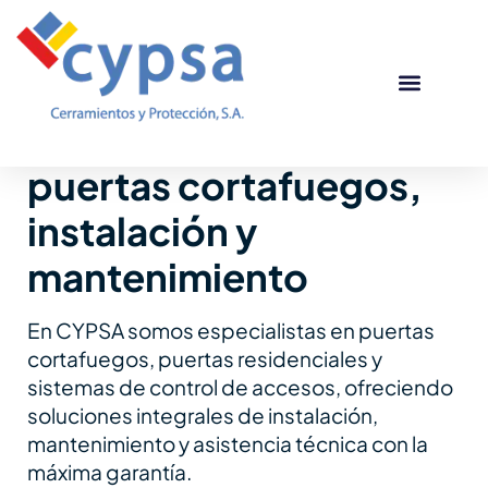
Ir
al
contenido
Lo que mejor sabemos hacer
Especialistas en
Puertas corta
Otros produc
Casos de éxito
puertas cortafuegos,
instalación y
mantenimiento
En CYPSA somos especialistas en puertas
cortafuegos, puertas residenciales y
sistemas de control de accesos, ofreciendo
soluciones integrales de instalación,
mantenimiento y asistencia técnica con la
máxima garantía.