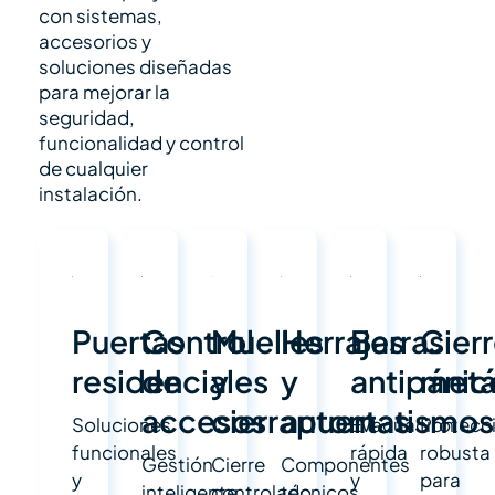
con sistemas,
accesorios y
soluciones diseñadas
para mejorar la
seguridad,
funcionalidad y control
de cualquier
instalación.
Puertas
Control
Muelles
Herrajes
Barras
Cier
residenciales
de
y
y
antipánic
metá
accesos
cierrapuertas
automatismos
Soluciones
Evacuación
Protecc
funcionales
rápida
robusta
Gestión
Cierre
Componentes
y
y
para
inteligente
controlado
técnicos