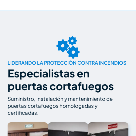
o
e
r
e
i
k
a
s
n
-
m
t
f
LIDERANDO LA PROTECCIÓN CONTRA INCENDIOS
Especialistas en
puertas cortafuegos
Suministro, instalación y mantenimiento de
puertas cortafuegos homologadas y
certificadas.