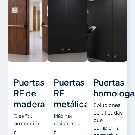
Puertas
Puertas
Puertas
RF de
RF
homologa
madera
metálicas
Soluciones
certificadas
Diseño,
Máxima
que
protección
resistencia
cumplen la
y
y
normativa