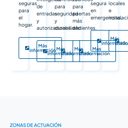
seguras
segura
locales
de
para
para
para
en
e
entradas
seguridad
puertas
el
emergencias.
instalac
y
y
más
hogar.
autorizaciones.
durabilidad.
eficientes.
Más
información
inf
Más
Más
Más
Más
información
información
información
información
ZONAS DE ACTUACIÓN