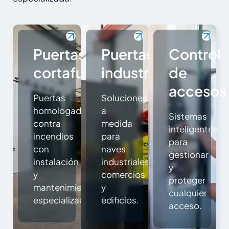
Puertas
Puertas
Control
cortafuegos
industriales
de
accesos
Puertas
Soluciones
homologadas
a
Sistemas
contra
medida
inteligentes
incendios
para
para
con
naves
gestionar
instalación
industriales,
y
y
comercios
proteger
mantenimiento
y
cualquier
especializado.
edificios.
acceso.